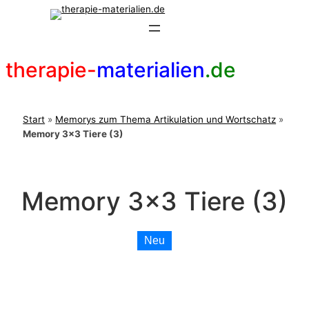
Zum
Inhalt
springen
therapie-
materialien
.de
Start
»
Memorys zum Thema Artikulation und Wortschatz
»
Memory 3×3 Tiere (3)
Memory 3×3 Tiere (3)
Neu