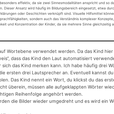
 besonders effektiv, da sie zwei Sinnesmodalitäten anspricht und so d
. Dieser Ansatz wird häufig im Bildungsbereich eingesetzt, etwa durc
rklärungen oder Geschichten verknüpft sind. Visuelle Hilfsmittel könne
Sprachfähigkeiten, sondern auch das Verständnis komplexer Konzepte
eit und Konzentration der Kinder, da sie mehrere Sinne gleichzeitig an
 auf Wortebene verwendet werden. Da das Kind hier 
eis“, dass das Kind den Laut automatisiert verwend
er sich das Kind merken kann. Ich habe häufig drei 
e die ersten drei Lautsprecher an. Eventuell kannst d
len. Das Kind nennt ein Wort, du klickst du das erste
cht überein, müssen alle aufgeklappten Wörter wie
richtigen Reihenfolge angehört werden.
erden die Bilder wieder umgedreht und es wird ein W