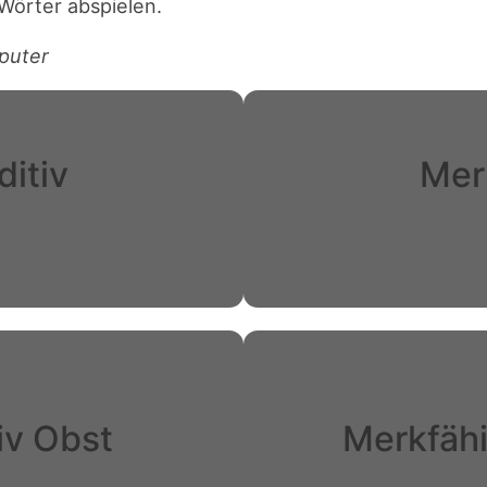
 Wörter abspielen.
puter
ditiv
Merk
iv Obst
Merkfähi