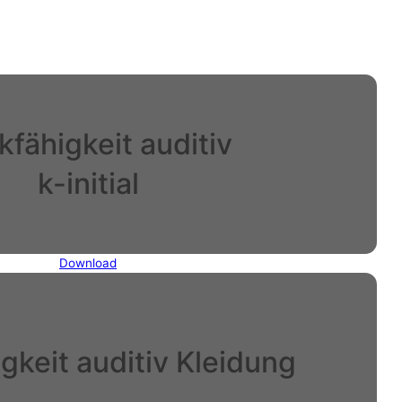
fähigkeit auditiv
k-initial
Download
gkeit auditiv Kleidung