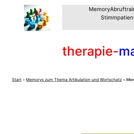
Zum
Memory
Abruftrai
Inhalt
Stimmpatien
springen
therapie-
ma
Start
»
Memorys zum Thema Artikulation und Wortschatz
»
Mem