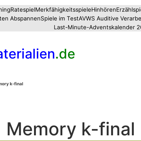
ning
Ratespiel
Merkfähigkeitsspiele
Hinhören
Erzählspi
ten Abspannen
Spiele im Test
AVWS Auditive Verarb
Last-Minute-Adventskalender 
terialien
.de
ory k-final
Memory k-final