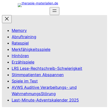
Zum
Inhalt
springen
Memory
Abruftraining
Ratespiel
Merkfähigkeitsspiele
Hinhören
Erzählspiele
LRS Lese-Rechtschreib-Schwierigkeit
Stimmpatienten Abspannen
Spiele im Test
AVWS Auditive Verarbeitungs- und
WahrnehmungsStörung
Last-Minute-Adventskalender 2025